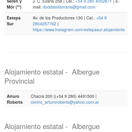
Seren y
J. C. Evans 258 | Cel.:
+54 9 280 4002871
| E-
Mör (**)
mail:
doddstellamaris@gmail.com
Estepa
Av. de los Productores 130 | Cel.:
+54 9
Sur
2804257762
|
https://www.instagram.com/estepasur.alojamiento
Alojamiento estatal - Albergue
Provincial
Arturo
Chacra 200 |(+54 9 280) 4491500 |
Roberts
centro_arturoroberts@yahoo.com.ar
Alojamiento estatal - Albergue