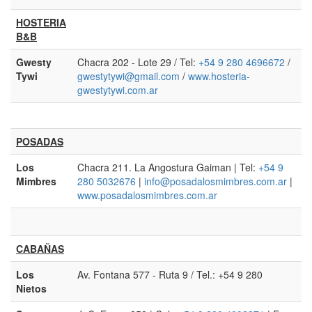
HOSTERIA
B&B
Gwesty
Chacra 202 - Lote 29 / Tel:
+54 9 280 4696672
/
Tywi
gwestytywi@gmail.com
/
www.hosteria-
gwestytywi.com.ar
POSADAS
Los
Chacra 211. La Angostura Gaiman | Tel:
+54 9
Mimbres
280 5032676
|
info@posadalosmimbres.com.ar
|
www.posadalosmimbres.com.ar
CABAÑAS
Los
Av. Fontana 577 - Ruta 9 / Tel.: +54 9 280
Nietos