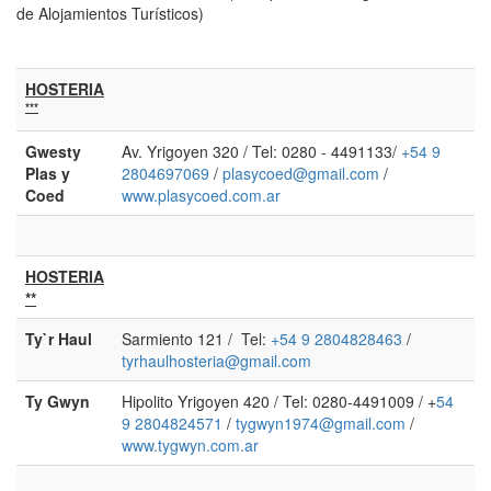
de Alojamientos Turísticos)
HOSTERIA
***
Gwesty
Av. Yrigoyen 320 / Tel: 0280 - 4491133/
+54 9
Plas y
2804697069
/
plasycoed@gmail.com
/
Coed
www.plasycoed.com.ar
HOSTERIA
**
Ty`r Haul
Sarmiento 121 / Tel:
+
54 9 2804828463
/
tyrhaulhosteria@gmail.com
Ty Gwyn
Hipolito Yrigoyen 420 / Tel: 0280-4491009 / +
54
9 2804824571
/
tygwyn1974@gmail.com
/
www.tygwyn.com.ar