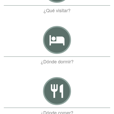
¿Qué visitar?
hotel
¿Dónde dormir?
restaurant
¿Dónde comer?