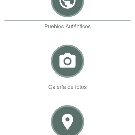
public
Pueblos Auténticos
photo_camera
Galería de fotos
room