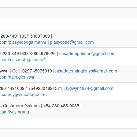
 0280-4491133/154697069 |
m.com/plasycoedgaiman/#
|
plasycoed@gmail.com
l: 0280-4491633 /2804976020 |
casadetegaiman@gmail.com
m.com/casadetegaiman/#
 Gwyn | Cel: 0297 -5075919
|casadetenainglenys@gmail.com
|
.com/nain.glenys/#
 0280-4491009 / +5492804824571 |
tygwyn1974@gmail.com
m.com/tygwynpatagonia/#
 Costanera Gaiman | +54 280 485-0085 |
.com/tycymraeg