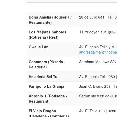
Doña Amelia (Rotiseria /
28 de Julio 641 | Tel:
Restaurante)
Los Mejores Sabores
H. Yrigoyen 181 |(02
(Rotiseria / Rest)
Gwalia Lân
Av. Eugenio Tello y M
andresgaiman@hotmai
Costanera (Pizzeria -
Abraham Mattews S/N 
Heladeria)
Heladeria Sei Tu
Av. Eugenio Tello 280 
Parripollo La Granja
Juan C. Evans 259 | T
Antonio´s (Rotiseria -
Sarmiento y 28 de Jul
Restaurant)
El Viejo Dragón
Av. E. Tello 103 | 02
(Heladeria - Confitería)