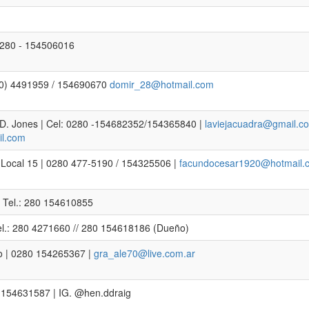
 0280 - 154506016
80) 4491959 / 154690670
domir_28@hotmail.com
. D. Jones | Cel: 0280 -154682352/154365840 |
laviejacuadra@gmail.c
l.com
Local 15 | 0280 477-5190 / 154325506 |
facundocesar1920@hotmail.
| Tel.: 280 154610855
el.: 280 4271660 // 280 154618186 (Dueño)
io | 0280 154265367 |
gra_ale70@live.com.ar
80 154631587 | IG. @hen.ddraig