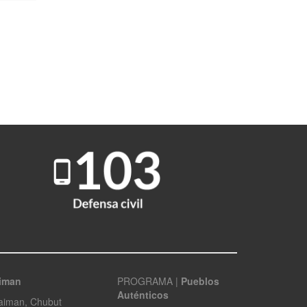
aiman
PROGRAMA |
Pueblos
Auténticos
Gaiman, Chubut