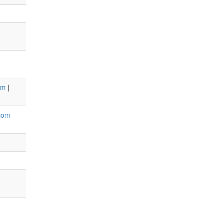
om
|
com