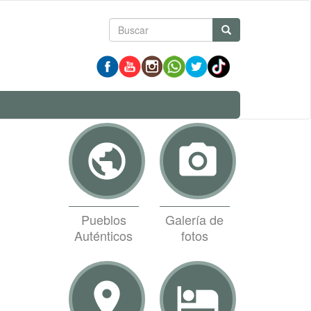
Formulario
Buscar
de
búsqueda
public
photo_camera
Pueblos
Galería de
Auténticos
fotos
room
hotel