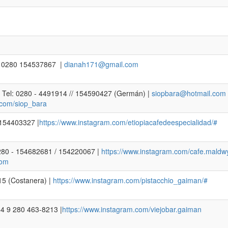
.: 0280 154537867 |
dianah171@gmail.com
 | Tel: 0280 - 4491914 // 154590427 (Germán) |
siopbara@hotmail.com
.com/siop_bara
 154403327 |
https://www.instagram.com/etiopiacafedeespecialidad/#
280 - 154682681 / 154220067 |
https://www.instagram.com/cafe.mald
com
15 (Costanera) |
https://www.instagram.com/pistacchio_gaiman/#
54 9 280 463-8213 |
https://www.instagram.com/viejobar.gaiman