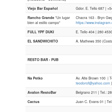
Viejo Bar Español
Gdor. E. Tello 687 | +
Rancho Grande
"Un lugar
Chacra 163 - Bryn Gwyn
bien al estilo campo"
https://www.instagra
FULL YPF DUKI
E. Tello 404 | 280 453
EL SANDWICHITO
A. Mathews 350 (Cost
RESTO BAR - PUB
Na Petko
Av. Alte Brown 100 | 
teodorof@yahoo.com
Avalon RestoBar
Belgrano 211 | Tel.: 
Cactus
Juan C. Evans 01 | Te