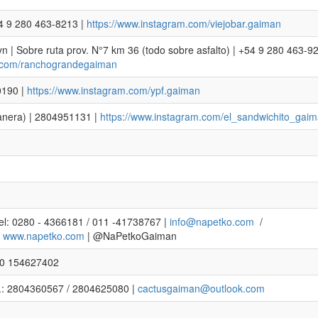
54 9 280 463-8213 |
https://www.instagram.com/viejobar.gaiman
 | Sobre ruta prov. N°7 km 36 (todo sobre asfalto) | +54 9 280 463-92
m.com/ranchograndegaiman
0190 |
https://www.instagram.com/ypf.gaiman
anera) | 2804951131 |
https://www.instagram.com/el_sandwichito_gai
Tel: 0280 - 4366181 / 011 -41738767 |
info@napetko.com
/
|
www.napetko.com
| @NaPetkoGaiman
280 154627402
l.: 2804360567 / 2804625080 |
cactusgaiman@outlook.com